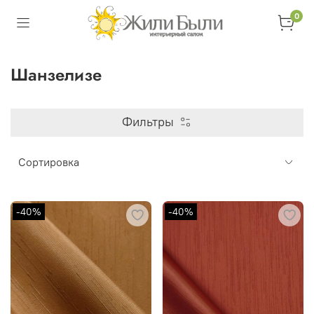
0
Шанзелизе
Фильтры
-40%
-40%