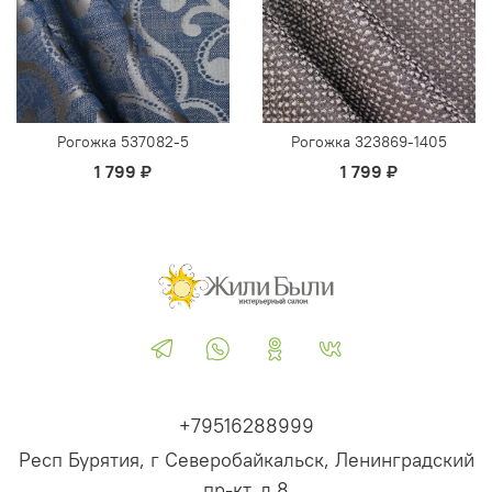
Рогожка 537082-5
Рогожка 323869-1405
1 799 ₽
1 799 ₽
+79516288999
Респ Бурятия, г Северобайкальск, Ленинградский
пр-кт, д 8