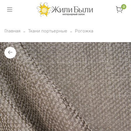
0
Главная
Ткани портьерные
Рогожка