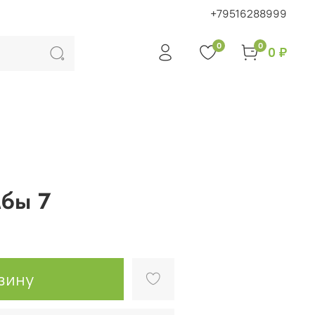
+79516288999
0
0
0 ₽
бы 7
зину