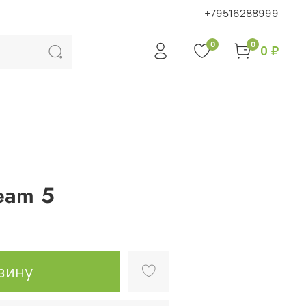
+79516288999
0
0
0 ₽
eam 5
зину